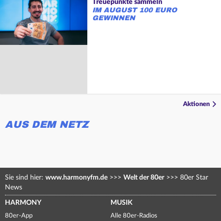
Treuepunkte sammeln
IM AUGUST 100 EURO
GEWINNEN
Aktionen
AUS DEM NETZ
Sie sind hier:
www.harmonyfm.de
>>>
Welt der 80er
>>>
80er Star
News
HARMONY
MUSIK
80er-App
Alle 80er-Radios