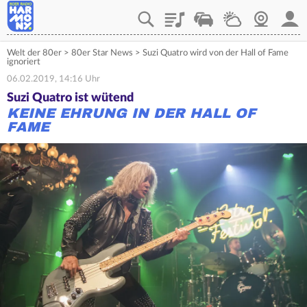
Playlist
Verkehr
Wetter
Webcam
Mein
Welt der 80er
>
80er Star News
>
Suzi Quatro wird von der Hall of Fame
ignoriert
06.02.2019, 14:16 Uhr
Suzi Quatro ist wütend
KEINE EHRUNG IN DER HALL OF
FAME