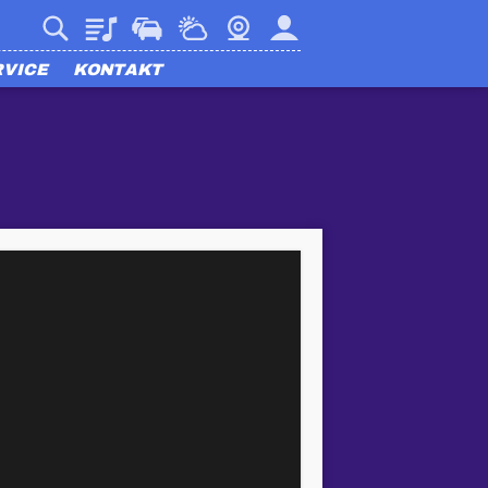
Playlist
Verkehr
Wetter
Webcam
Mein harmony
RVICE
KONTAKT