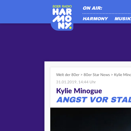
ON AIR:
HARMONY
MUSIK
Welt der 80er
>
80er Star News
>
Kylie Min
31.01.2019, 14:44 Uhr
Kylie Minogue
ANGST VOR STA