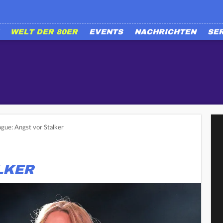
WELT DER 80ER
EVENTS
NACHRICHTEN
SE
ogue: Angst vor Stalker
LKER