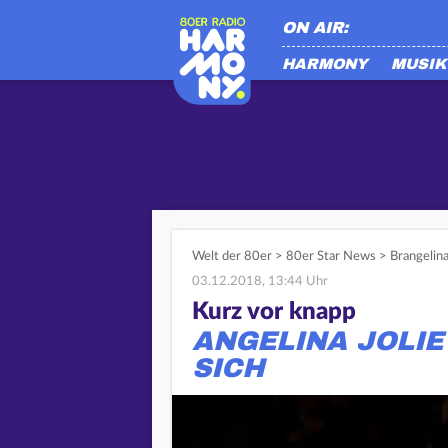
ON AIR:
HARMONY
MUSIK
Welt der 80er
>
80er Star News
>
Brangelina
03.12.2018, 13:44 Uhr
Kurz vor knapp
ANGELINA JOLIE
SICH