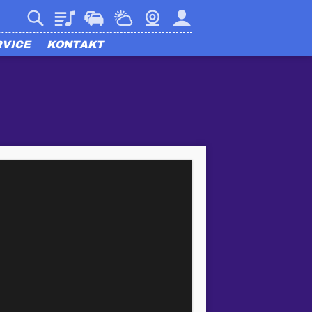
Playlist
Verkehr
Wetter
Webcam
Mein harmony
RVICE
KONTAKT