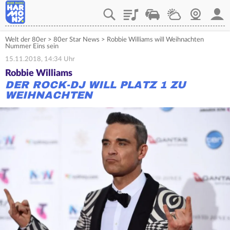
Playlist
Verkehr
Wetter
Webcam
Mein
Welt der 80er
>
80er Star News
>
Robbie Williams will Weihnachten
Nummer Eins sein
15.11.2018, 14:34 Uhr
Robbie Williams
DER ROCK-DJ WILL PLATZ 1 ZU
WEIHNACHTEN