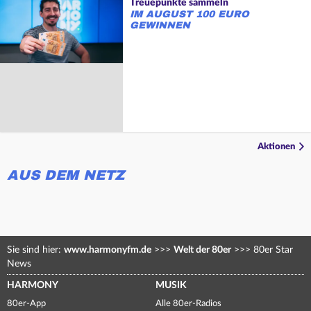
Treuepunkte sammeln
IM AUGUST 100 EURO
GEWINNEN
Aktionen
AUS DEM NETZ
Sie sind hier:
www.harmonyfm.de
>>>
Welt der 80er
>>>
80er Star
News
HARMONY
MUSIK
80er-App
Alle 80er-Radios