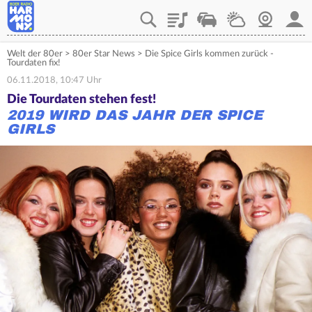
Playlist
Verkehr
Wetter
Webcam
Mein
Welt der 80er
>
80er Star News
>
Die Spice Girls kommen zurück -
Tourdaten fix!
06.11.2018, 10:47 Uhr
Die Tourdaten stehen fest!
2019 WIRD DAS JAHR DER SPICE
GIRLS