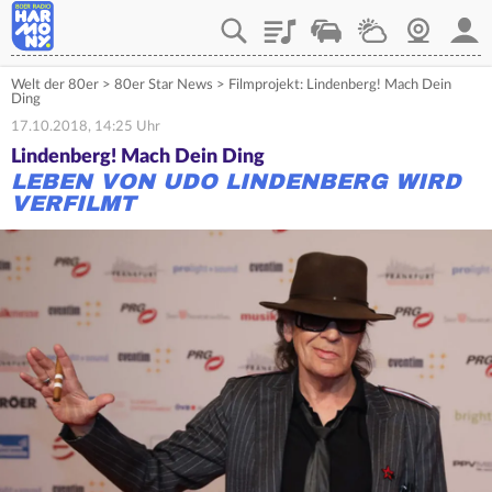
Playlist
Verkehr
Wetter
Webcam
Mein
Welt der 80er
>
80er Star News
>
Filmprojekt: Lindenberg! Mach Dein
Ding
17.10.2018, 14:25 Uhr
Lindenberg! Mach Dein Ding
LEBEN VON UDO LINDENBERG WIRD
VERFILMT