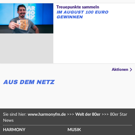
Treuepunkte sammeln
IM AUGUST 100 EURO
GEWINNEN
Aktionen
AUS DEM NETZ
Sie sind hier:
www.harmonyfm.de
>>>
Welt der 80er
>>>
80er Star
News
HARMONY
MUSIK