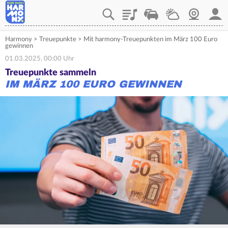
Playlist
Verkehr
Wetter
Webcam
Mein
Harmony
>
Treuepunkte
>
Mit harmony-Treuepunkten im März 100 Euro
gewinnen
01.03.2025, 00:00 Uhr
Treuepunkte sammeln
IM MÄRZ 100 EURO GEWINNEN