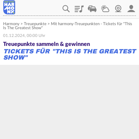
Playlist
Verkehr
Wetter
Webcam
Mein
Harmony
>
Treuepunkte
>
Mit harmony-Treuepunkten - Tickets für "This
Is The Greatest Show"
01.12.2024, 00:00 Uhr
Treuepunkte sammeln & gewinnen
TICKETS FÜR "THIS IS THE GREATEST
SHOW"