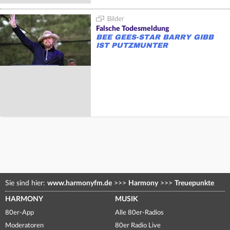
Falsche Todesmeldung
BEE GEES-STAR BARRY GIBB
IST PUTZMUNTER
Sie sind hier:
www.harmonyfm.de
>>>
Harmony
>>>
Treuepunkte
HARMONY
MUSIK
80er-App
Alle 80er-Radios
Moderatoren
80er Radio Live