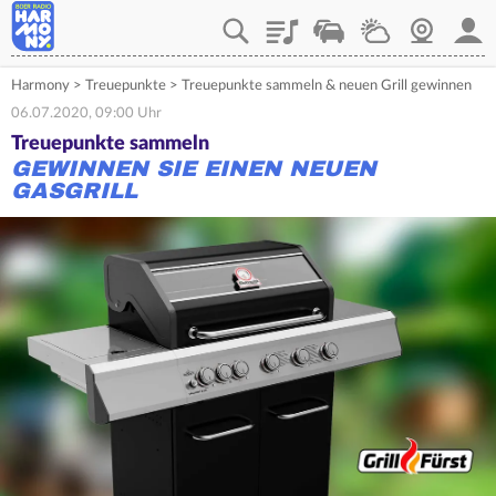
Playlist
Verkehr
Wetter
Webcam
Mein
Harmony
>
Treuepunkte
>
Treuepunkte sammeln & neuen Grill gewinnen
06.07.2020, 09:00 Uhr
Treuepunkte sammeln
GEWINNEN SIE EINEN NEUEN
GASGRILL