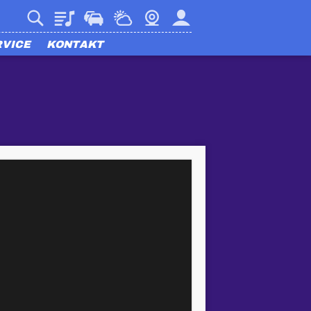
Playlist
Verkehr
Wetter
Webcam
Mein harmony
RVICE
KONTAKT