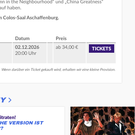
umn in the Neighbourhood“ und „China Greatness“
rauf haben.
m Colos-Saal Aschaffenburg.
Datum
Preis
02.12.2026
ab 34,00 €
TICKETS
20:00 Uhr
. Wenn darüber ein Ticket gekauft wird, erhalten wir eine kleine Provision.
Y
itraten!
HE VERSION IST
?