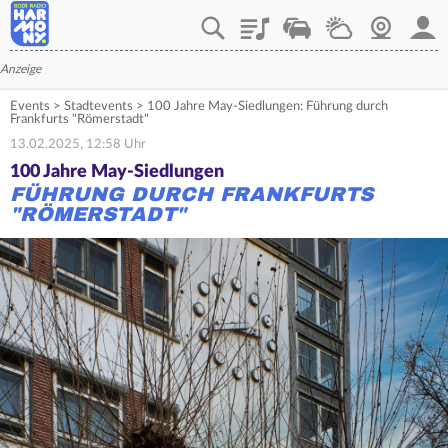
Playlist
Verkehr
Wetter
Webcam
Mein
Anzeige
Events
>
Stadtevents
>
100 Jahre May-Siedlungen: Führung durch
Frankfurts "Römerstadt"
13.02.2025, 12:58 Uhr
100 Jahre May-Siedlungen
FÜHRUNG DURCH FRANKFURTS
"RÖMERSTADT"