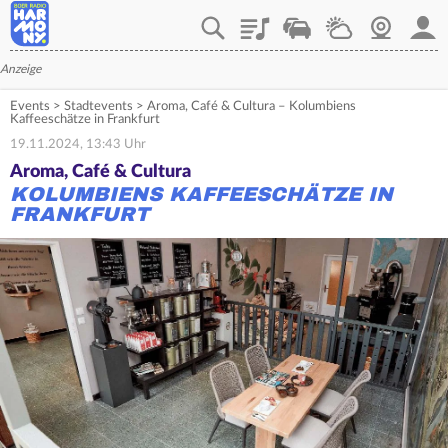
Playlist
Verkehr
Wetter
Webcam
Mein
Anzeige
Events
>
Stadtevents
>
Aroma, Café & Cultura – Kolumbiens
Kaffeeschätze in Frankfurt
19.11.2024, 13:43 Uhr
Aroma, Café & Cultura
KOLUMBIENS KAFFEESCHÄTZE IN
FRANKFURT